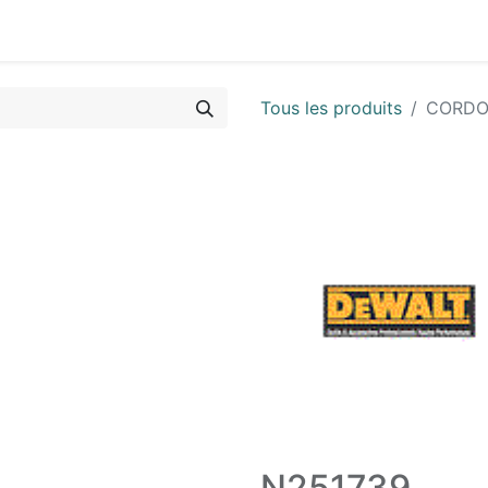
Vues & Pièces
Demande de vue éclatée
Identifier les 
Tous les produits
CORDO
N251739