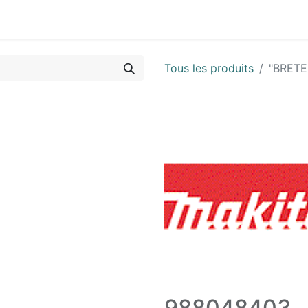
Vues & Pièces
Demande de vue éclatée
Identifier les 
Tous les produits
"BRETE
988048403