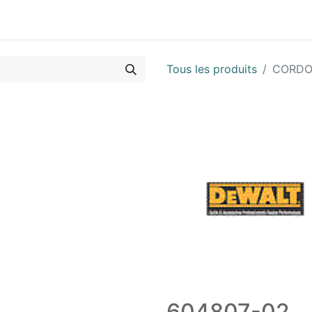
Vues & Pièces
Demande de vue éclatée
Identifier les 
Tous les produits
CORDO
604807-02