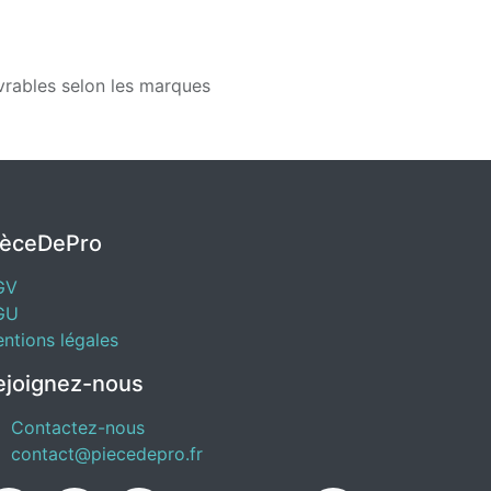
vrables selon les marques
IèceDePro
GV
GU
ntions légales
ejoignez-nous
Contactez-nous
contact@piecedepro.fr