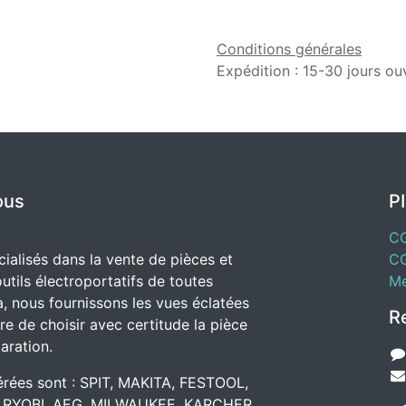
Conditions générales
Expédition : 15-30 jours ou
ous
P
C
alisés dans la vente de pièces et
C
utils électroportatifs de toutes
Me
, nous fournissons les vues éclatées
R
e de choisir avec certitude la pièce
aration.
rées sont : SPIT, MAKITA, FESTOOL,
 RYOBI, AEG, MILWAUKEE, KARCHER.