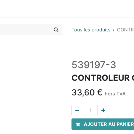
Vues & Pièces
Demande de vue éclatée
Identifier les 
Tous les produits
CONTR
539197-3
CONTROLEUR 
33,60
€
hors TVA
AJOUTER AU PANIER