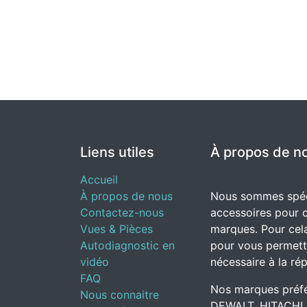
Liens utiles
À propos de n
Accueil
À propos de nous
Nous sommes spéci
Contactez-nous
accessoires pour o
Vues & Pièces
marques. Pour cela
Autodiagnostic en
pour vous permettr
vidéo
nécessaire à la rép
FAQ
Nos marques préfé
Nous connaitre
DEWALT, HITACHI,