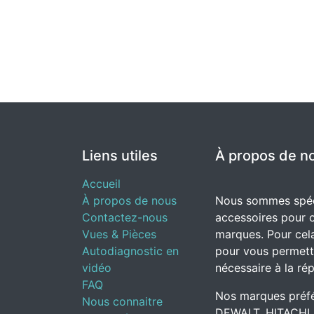
Liens utiles
À propos de n
Accueil
À propos de nous
Nous sommes spéci
Contactez-nous
accessoires pour o
Vues & Pièces
marques. Pour cela
Autodiagnostic en
pour vous permettr
vidéo
nécessaire à la rép
FAQ
Nos marques préfé
Nous connaitre
DEWALT, HITACHI,