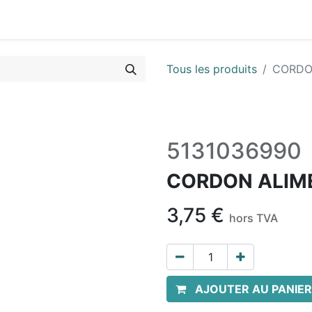
Vues & Pièces
Demande de vue éclatée
Identifier les 
Tous les produits
CORDO
5131036990
CORDON ALIM
3,75
€
hors TVA
AJOUTER AU PANIER