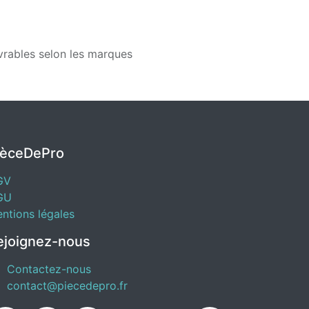
vrables selon les marques
IèceDePro
GV
GU
ntions légales
ejoignez-nous
Contactez-nous
contact@piecedepro.fr