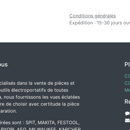
Conditions générales
Expédition : 15-30 jours ou
ous
P
C
alisés dans la vente de pièces et
C
utils électroportatifs de toutes
Me
, nous fournissons les vues éclatées
R
e de choisir avec certitude la pièce
aration.
rées sont : SPIT, MAKITA, FESTOOL,
 RYOBI, AEG, MILWAUKEE, KARCHER.