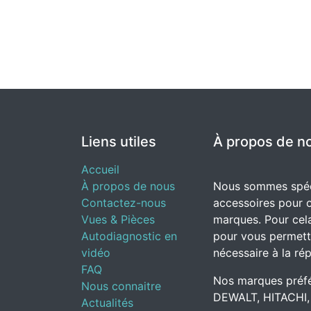
Liens utiles
À propos de n
Accueil
À propos de nous
Nous sommes spéci
Contactez-nous
accessoires pour o
Vues & Pièces
marques. Pour cela
Autodiagnostic en
pour vous permettr
vidéo
nécessaire à la rép
FAQ
Nos marques préfé
Nous connaitre
DEWALT, HITACHI,
Actualités