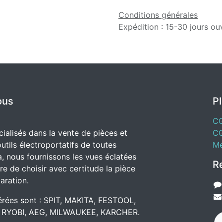
Conditions générales
Expédition : 15-30 jours ou
ous
P
C
alisés dans la vente de pièces et
C
utils électroportatifs de toutes
Me
, nous fournissons les vues éclatées
R
e de choisir avec certitude la pièce
aration.
rées sont : SPIT, MAKITA, FESTOOL,
 RYOBI, AEG, MILWAUKEE, KARCHER.