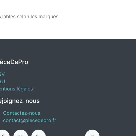
vrables selon les marques
IèceDePro
GV
GU
ntions légales
ejoignez-nous
Contactez-nous
contact@piecedepro.fr