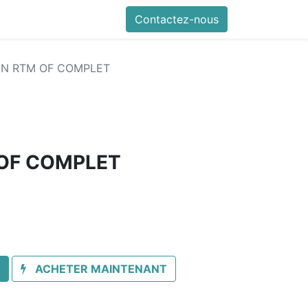
références
Autodiag en vidéo
Contactez-nous
Mes commandes
Nous con
N RTM OF COMPLET
OF COMPLET
ACHETER MAINTENANT