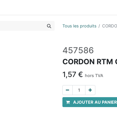
Vues & Pièces
Demande de vue éclatée
Identifier les 
Tous les produits
CORDO
457586
CORDON RTM 
1,57
€
hors TVA
AJOUTER AU PANIER