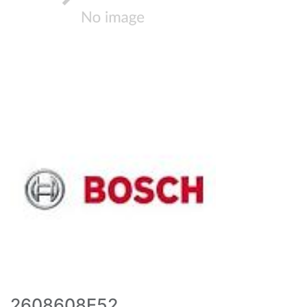
2608608E52