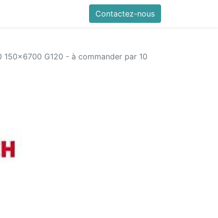
références
Autodiag en vidéo
Contactez-nous
Mes commandes
Nous con
 150x6700 G120 - à commander par 10