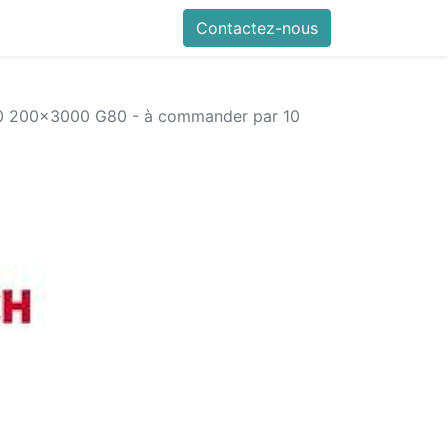
références
Autodiag en vidéo
Contactez-nous
Mes commandes
Nous con
 200x3000 G80 - à commander par 10