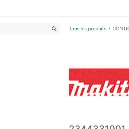
Vues & Pièces
Demande de vue éclatée
Identifier les 
Tous les produits
CONTR
2344331001