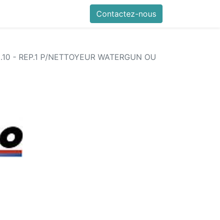
références
Autodiag en vidéo
Contactez-nous
Mes commandes
Nous con
.10 - REP.1 P/NETTOYEUR WATERGUN OU