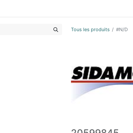
Vues & Pièces
Demande de vue éclatée
Identifier les 
Tous les produits
#N/D
20599845