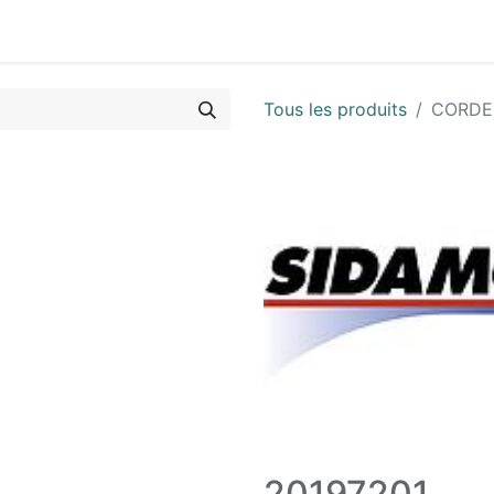
Vues & Pièces
Demande de vue éclatée
Identifier les 
Tous les produits
CORDE
20197201