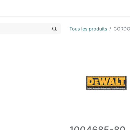
Vues & Pièces
Demande de vue éclatée
Identifier les 
Tous les produits
CORD
1004685-80