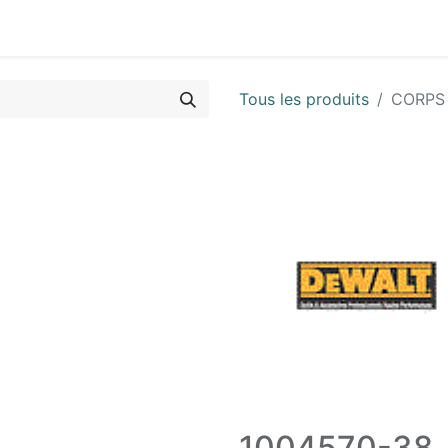
Vues & Pièces
Demande de vue éclatée
Identifier les 
Tous les produits
CORPS
1004570-38