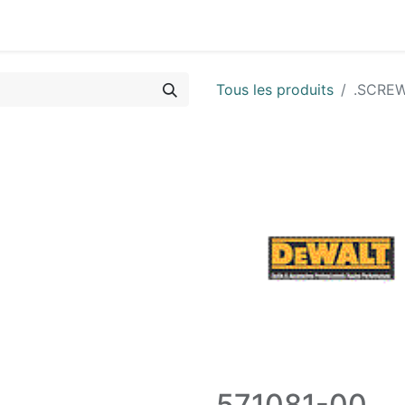
Vues & Pièces
Demande de vue éclatée
Identifier les 
Tous les produits
.SCREW
571081-00