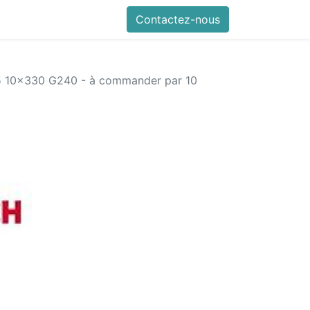
références
Autodiag en vidéo
Contactez-nous
Mes commandes
Nous con
 10x330 G240 - à commander par 10