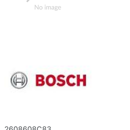
2608608C83