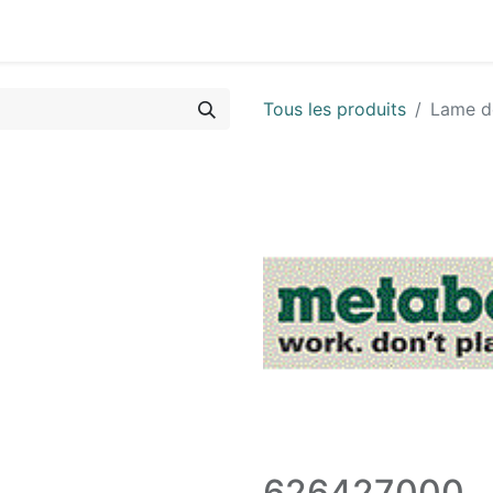
Vues & Pièces
Demande de vue éclatée
Identifier les 
Tous les produits
Lame d
626427000