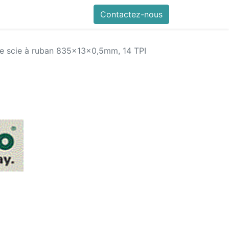
références
Autodiag en vidéo
Contactez-nous
Mes commandes
Nous con
e scie à ruban 835x13x0,5mm, 14 TPI