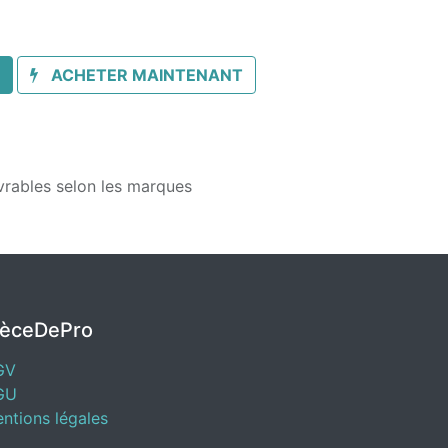
ACHETER MAINTENANT
vrables selon les marques
IèceDePro
GV
GU
ntions légales