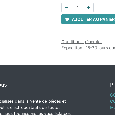
AJOUTER AU PANIER
Conditions générales
Expédition : 15-30 jours ou
ous
P
C
alisés dans la vente de pièces et
C
utils électroportatifs de toutes
Me
, nous fournissons les vues éclatées