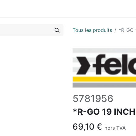
Vues & Pièces
Demande de vue éclatée
Identifier les 
Tous les produits
*R-GO 
5781956
*R-GO 19 INCH
69,10
€
hors TVA