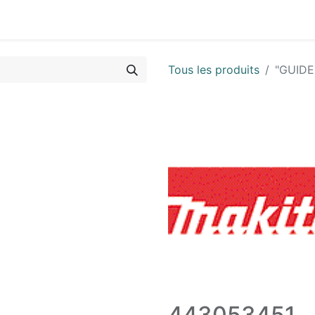
Vues & Pièces
Demande de vue éclatée
Identifier les 
Tous les produits
"GUIDE
443053451