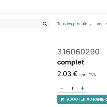
Vues & Pièces
Demande de vue éclatée
Identifier les 
Tous les produits
comple
316060290
complet
2,03
€
hors TVA
AJOUTER AU PANIER