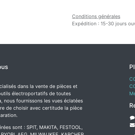
Conditions générales
Expédition : 15-30 jours ou
ous
P
C
alisés dans la vente de pièces et
C
utils électroportatifs de toutes
Me
, nous fournissons les vues éclatées
R
e de choisir avec certitude la pièce
aration.
rées sont : SPIT, MAKITA, FESTOOL,
 RYOBI, AEG, MILWAUKEE, KARCHER.