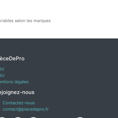
vrables selon les marques
IèceDePro
GV
GU
ntions légales
ejoignez-nous
Contactez-nous
contact@piecedepro.fr