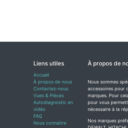
Liens utiles
À propos de n
Accueil
À propos de nous
Nous sommes spéci
Contactez-nous
accessoires pour o
Vues & Pièces
marques. Pour cela
Autodiagnostic en
pour vous permettr
vidéo
nécessaire à la rép
FAQ
Nos marques préfé
Nous connaitre
DEWALT, HITACHI,