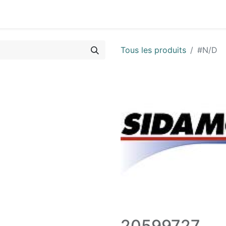
Vues & Pièces
Demande de vue éclatée
Identifier les 
Tous les produits
#N/D
20599727